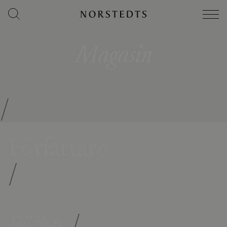
Magasin
/
Författare
/
Böcker
/