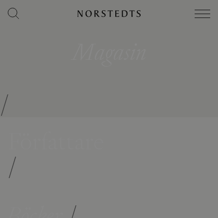
Magasin
/
Författare
/
Böcker
/