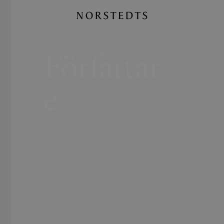
Författar
e