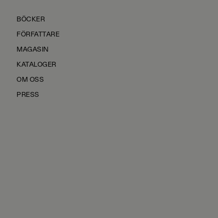
BÖCKER
FÖRFATTARE
MAGASIN
KATALOGER
OM OSS
PRESS
KONTAKTA OSS
HÅLLBARHET
MANUS