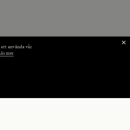
×
 att använda vår
Läs mer
NKTIONER