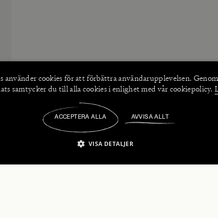
s använder
cookies
för att förbättra användarupplevelsen. Genom
ts samtycker du till alla cookies i enlighet med vår cookiepolicy.
ACCEPTERA ALLA
AVVISA ALLT
/
VISA DETALJER
IKT NÖDVÄNDIGT
PRESTANDA
INRIKTNING
FU
numerera på våra nyhetsbrev!
Strikt nödvändigt
Prestanda
Inriktning
Funktioner