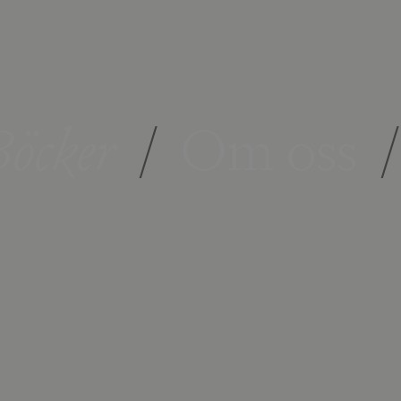
öcker
/
Om oss
/