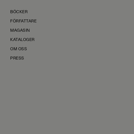
BÖCKER
FÖRFATTARE
MAGASIN
KATALOGER
OM OSS
PRESS
KONTAKTA OSS
HÅLLBARHET
MANUS