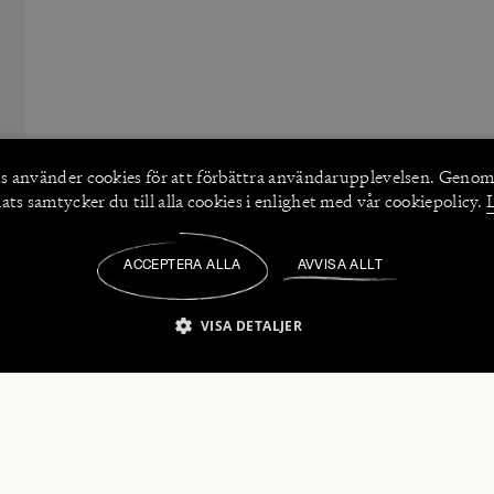
s använder
cookies
för att förbättra användarupplevelsen. Genom
ts samtycker du till alla cookies i enlighet med vår cookiepolicy.
ACCEPTERA ALLA
AVVISA ALLT
/
VISA DETALJER
IKT NÖDVÄNDIGT
PRESTANDA
INRIKTNING
FU
numerera på våra nyhetsbrev!
Strikt nödvändigt
Prestanda
Inriktning
Funktioner