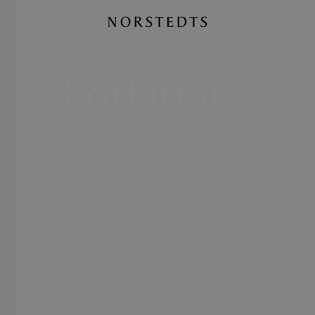
Författar
e