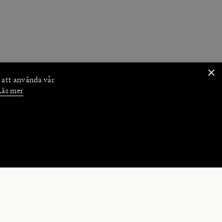
×
 att använda vår
Läs mer
NKTIONER