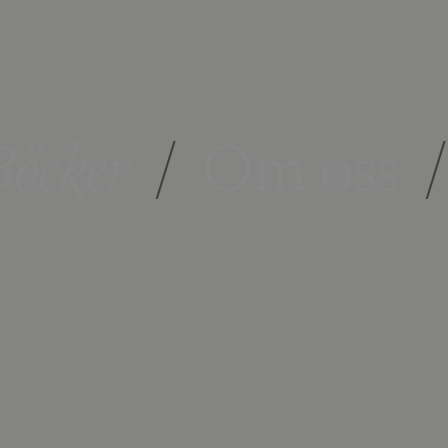
öcker
/
Om oss
/