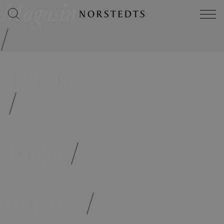
Magasin
/
Författare
/
Böcker
/
Om oss
/