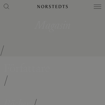
Magasin
/
Författare
/
Böcker
/