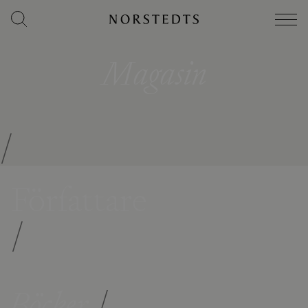
Magasin
/
Författare
/
Böcker
/