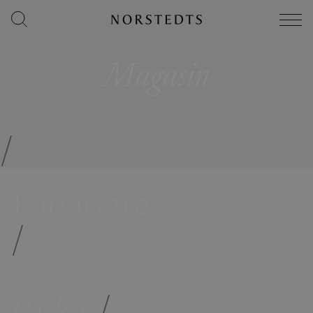
Magasin
/
Författare
/
Böcker
/