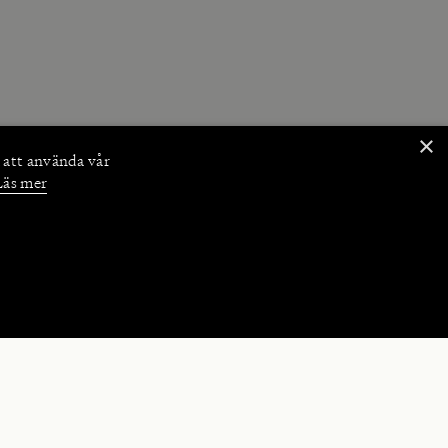
×
 att använda vår
Läs mer
NKTIONER