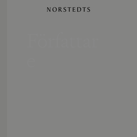
Författar
e