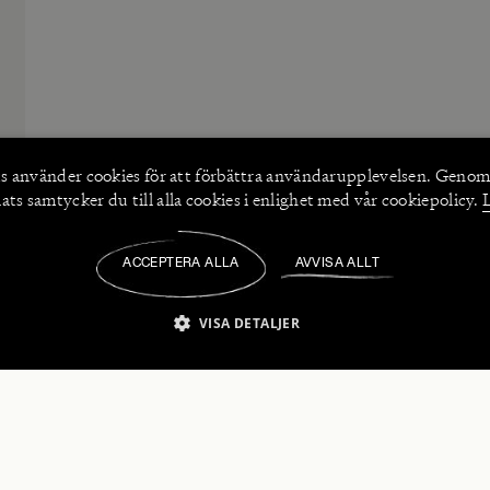
s använder
cookies
för att förbättra användarupplevelsen. Genom
ts samtycker du till alla cookies i enlighet med vår cookiepolicy.
ACCEPTERA ALLA
AVVISA ALLT
/
VISA DETALJER
IKT NÖDVÄNDIGT
PRESTANDA
INRIKTNING
FU
numerera på våra nyhetsbrev!
Strikt nödvändigt
Prestanda
Inriktning
Funktioner