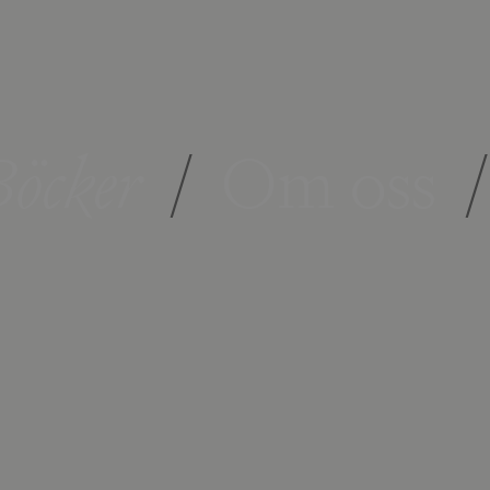
öcker
/
Om oss
/