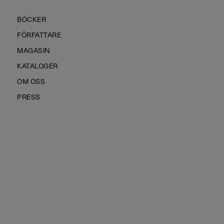
BÖCKER
FÖRFATTARE
MAGASIN
KATALOGER
OM OSS
PRESS
KONTAKTA OSS
HÅLLBARHET
MANUS