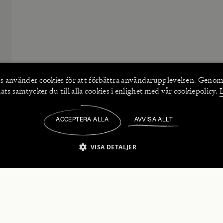
s använder
cookies
för att förbättra användarupplevelsen. Genom
ts samtycker du till alla cookies i enlighet med vår cookiepolicy.
ACCEPTERA ALLA
AVVISA ALLT
/
VISA DETALJER
IKT NÖDVÄNDIGT
PRESTANDA
INRIKTNING
FU
numerera på våra nyhetsbrev!
Strikt nödvändigt
Prestanda
Inriktning
Funktioner