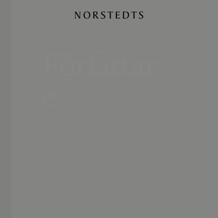
Författar
e