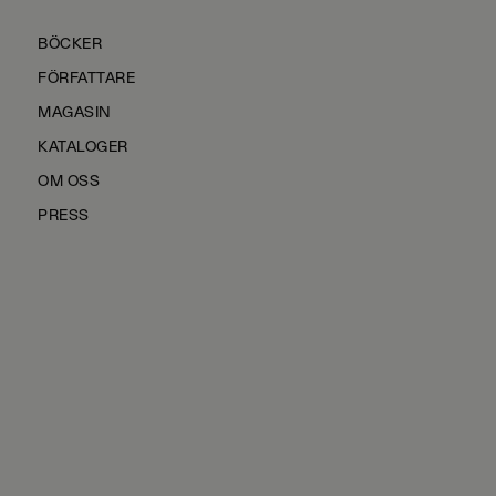
BÖCKER
FÖRFATTARE
MAGASIN
KATALOGER
OM OSS
PRESS
KONTAKTA OSS
HÅLLBARHET
MANUS