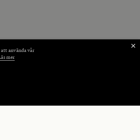
×
 att använda vår
Läs mer
NKTIONER