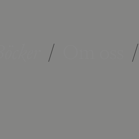
öcker
/
Om oss
/