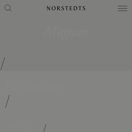
Magasin
/
Författare
/
Böcker
/