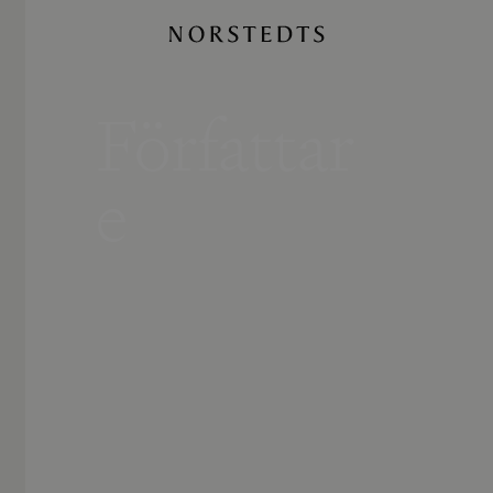
Författar
e