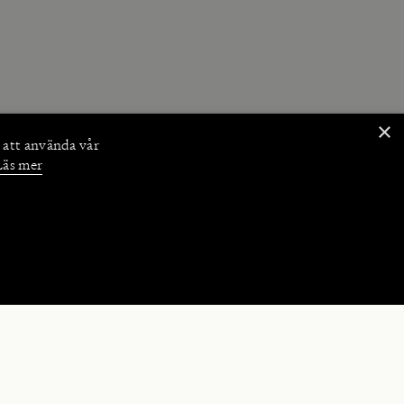
×
 att använda vår
Läs mer
NKTIONER