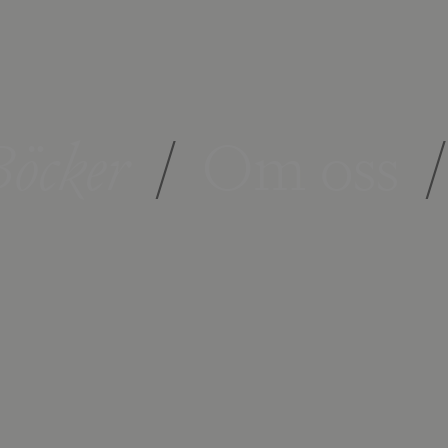
öcker
/
Om oss
/