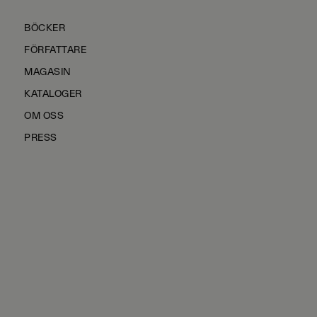
BÖCKER
FÖRFATTARE
MAGASIN
KATALOGER
OM OSS
PRESS
KONTAKTA OSS
HÅLLBARHET
MANUS