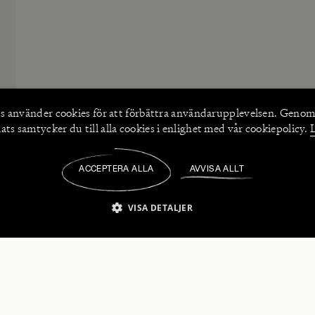
s använder
cookies
för att förbättra användarupplevelsen. Genom
ts samtycker du till alla cookies i enlighet med vår cookiepolicy.
ACCEPTERA ALLA
AVVISA ALLT
/
VISA DETALJER
IKT NÖDVÄNDIGT
PRESTANDA
INRIKTNING
FU
numerera på våra nyhetsbrev!
Strikt nödvändigt
Prestanda
Inriktning
Funktioner