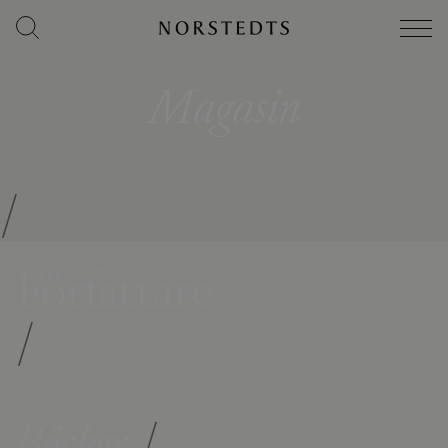
Magasin
/
Författare
/
Böcker
/