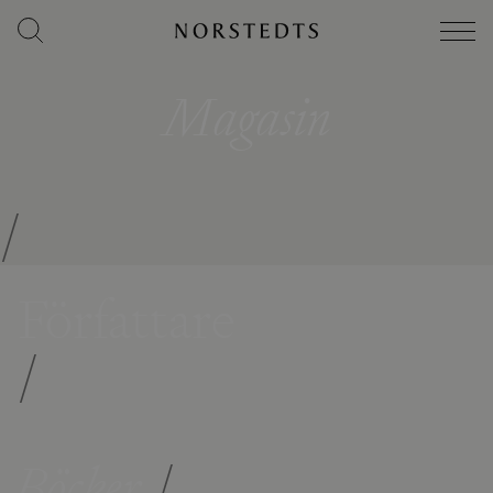
Magasin
/
Författare
/
Böcker
/