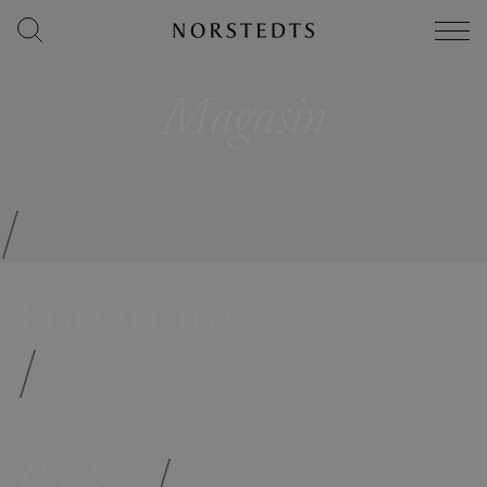
Magasin
/
Författare
/
Böcker
/