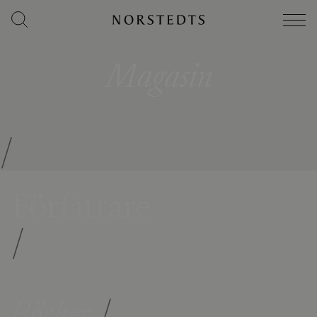
Magasin
/
Författare
/
Böcker
/