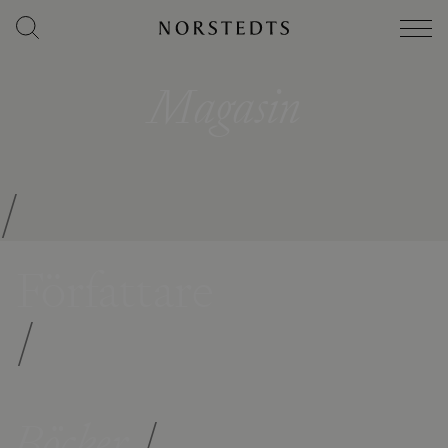
Magasin
/
Författare
/
Böcker
/