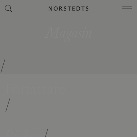
Magasin
/
Författare
/
Böcker
/