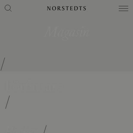
Magasin
/
Författare
/
Böcker
/