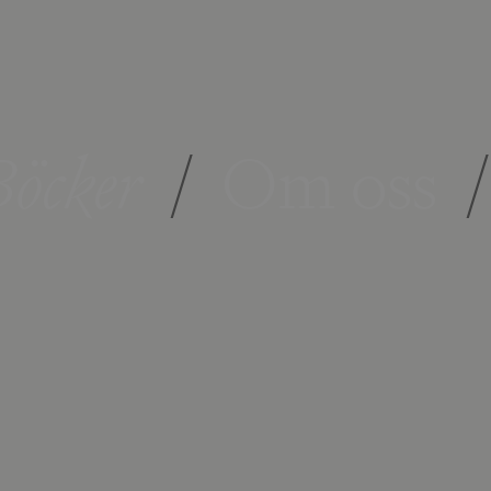
öcker
/
Om oss
/