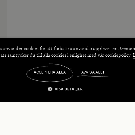
s använder
cookies
för att förbättra användarupplevelsen. Genom
ts samtycker du till alla cookies i enlighet med vår cookiepolicy.
ACCEPTERA ALLA
AVVISA ALLT
/
VISA DETALJER
IKT NÖDVÄNDIGT
PRESTANDA
INRIKTNING
FU
numerera på våra nyhetsbrev!
Strikt nödvändigt
Prestanda
Inriktning
Funktioner