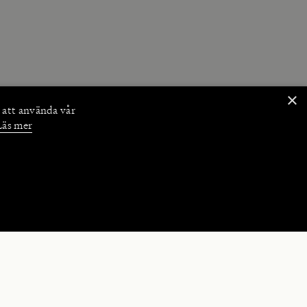
×
 att använda vår
Läs mer
NKTIONER