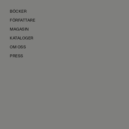
BÖCKER
FÖRFATTARE
MAGASIN
KATALOGER
OM OSS
PRESS
KONTAKTA OSS
HÅLLBARHET
MANUS