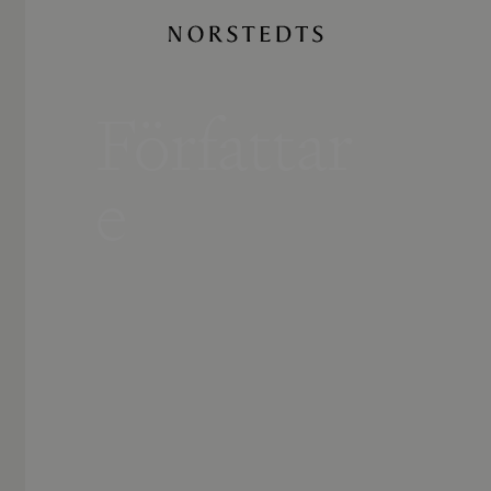
Författar
e