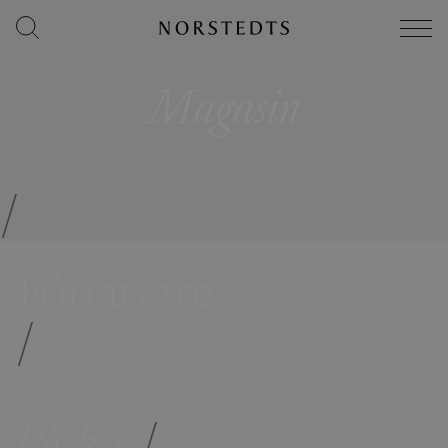
Magasin
/
Författare
/
Böcker
/