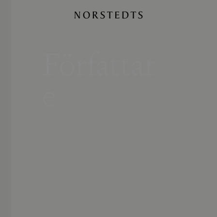
Författar
e