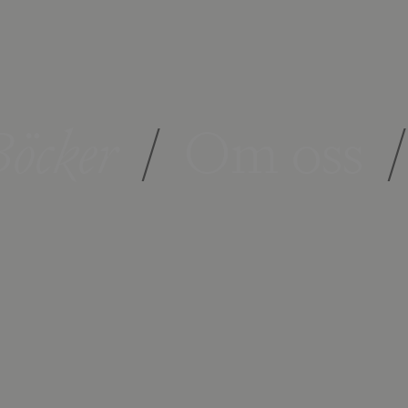
öcker
/
Om oss
/