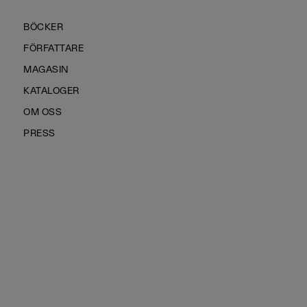
BÖCKER
FÖRFATTARE
MAGASIN
KATALOGER
OM OSS
PRESS
KONTAKTA OSS
HÅLLBARHET
MANUS