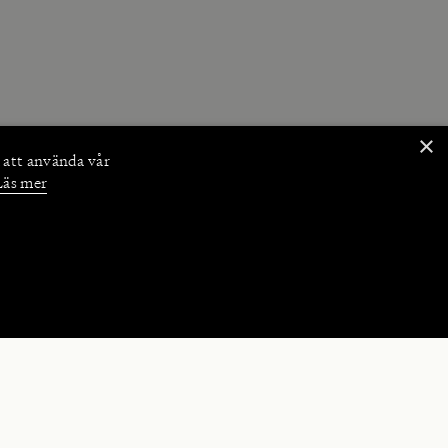
×
 att använda vår
Läs mer
NKTIONER