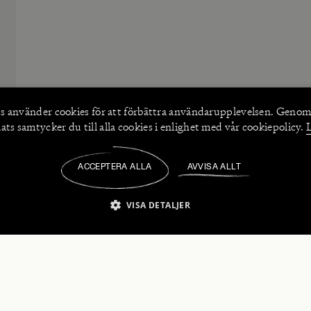
s använder
cookies
för att förbättra användarupplevelsen. Genom
ts samtycker du till alla cookies i enlighet med vår cookiepolicy.
ACCEPTERA ALLA
AVVISA ALLT
/
VISA DETALJER
IKT NÖDVÄNDIGT
PRESTANDA
INRIKTNING
FU
numerera på våra nyhetsbrev!
Strikt nödvändigt
Prestanda
Inriktning
Funktioner