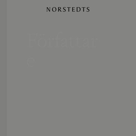
Författar
e