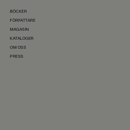
BÖCKER
FÖRFATTARE
MAGASIN
KATALOGER
OM OSS
PRESS
KONTAKTA OSS
HÅLLBARHET
MANUS