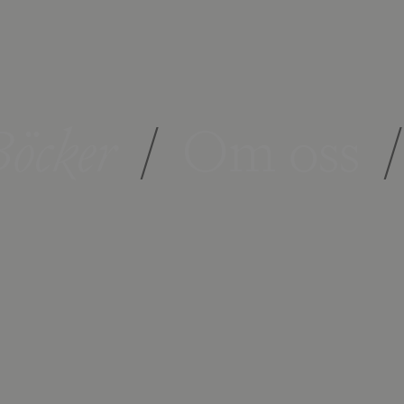
öcker
/
Om oss
/