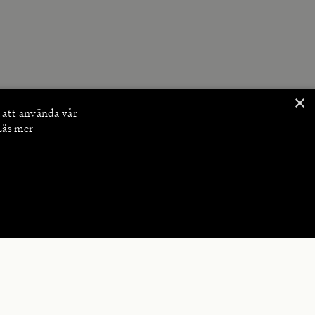
×
 att använda vår
Läs mer
NKTIONER