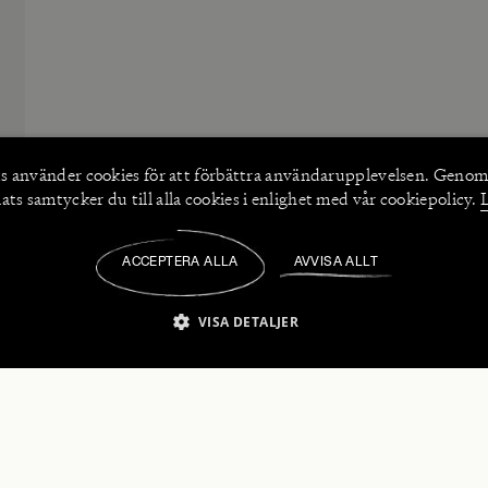
s använder
cookies
för att förbättra användarupplevelsen. Genom
ts samtycker du till alla cookies i enlighet med vår cookiepolicy.
ACCEPTERA ALLA
AVVISA ALLT
/
VISA DETALJER
IKT NÖDVÄNDIGT
PRESTANDA
INRIKTNING
FU
numerera på våra nyhetsbrev!
Strikt nödvändigt
Prestanda
Inriktning
Funktioner