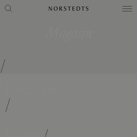
Magasin
/
Författare
/
Böcker
/