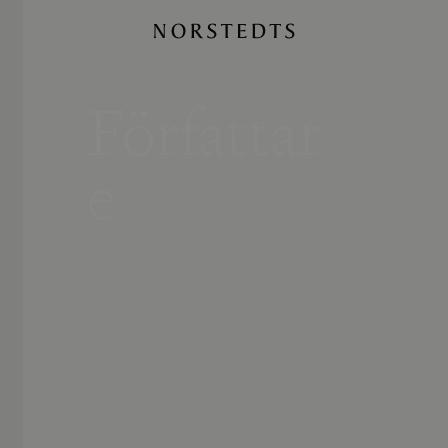
Författar
e