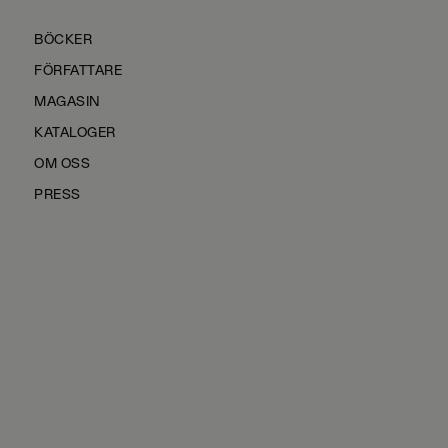
BÖCKER
FÖRFATTARE
MAGASIN
KATALOGER
OM OSS
PRESS
KONTAKTA OSS
HÅLLBARHET
MANUS