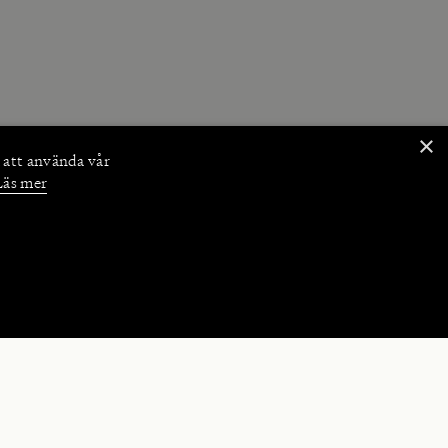
×
 att använda vår
Läs mer
NKTIONER