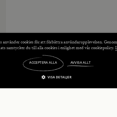
s använder
cookies
för att förbättra användarupplevelsen. Genom
ts samtycker du till alla cookies i enlighet med vår cookiepolicy.
ACCEPTERA ALLA
AVVISA ALLT
/
VISA DETALJER
IKT NÖDVÄNDIGT
PRESTANDA
INRIKTNING
FU
numerera på våra nyhetsbrev!
Strikt nödvändigt
Prestanda
Inriktning
Funktioner