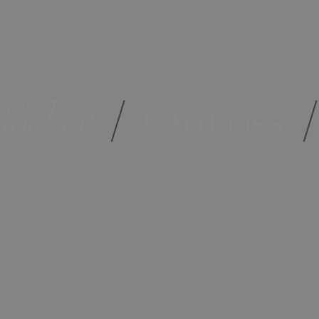
öcker
/
Om oss
/