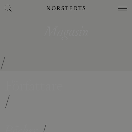
Magasin
/
Författare
/
Böcker
/