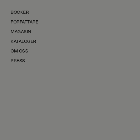
BÖCKER
FÖRFATTARE
MAGASIN
KATALOGER
OM OSS
PRESS
KONTAKTA OSS
HÅLLBARHET
MANUS