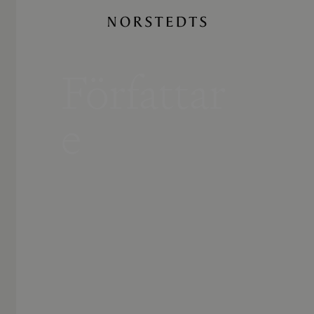
Författar
e