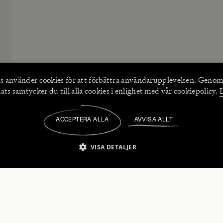
s använder
cookies
för att förbättra användarupplevelsen. Genom
ts samtycker du till alla cookies i enlighet med vår cookiepolicy.
ACCEPTERA ALLA
AVVISA ALLT
/
VISA DETALJER
IKT NÖDVÄNDIGT
PRESTANDA
INRIKTNING
FU
numerera på våra nyhetsbrev!
Strikt nödvändigt
Prestanda
Inriktning
Funktioner