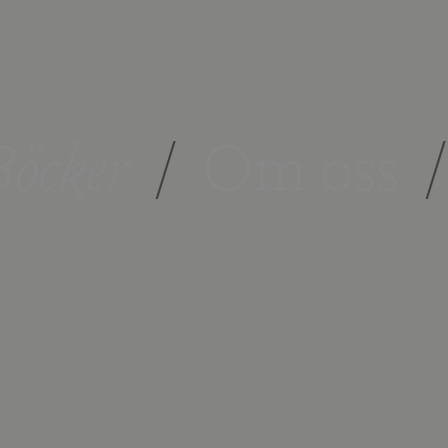
öcker
/
Om oss
/