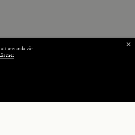
×
 att använda vår
Läs mer
NKTIONER