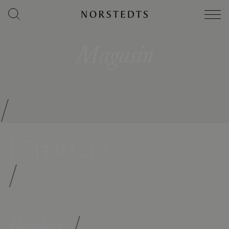
Magasin
/
Författare
/
Böcker
/