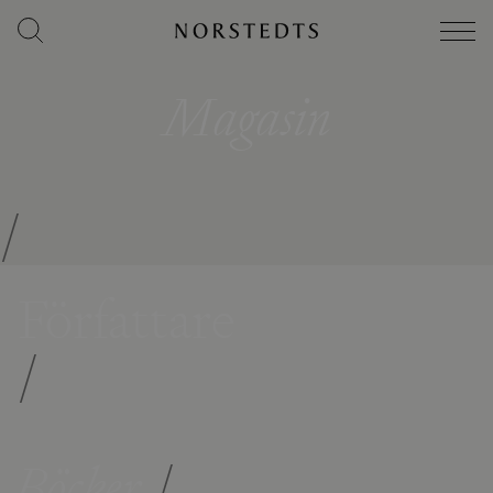
Magasin
/
Författare
/
Böcker
/