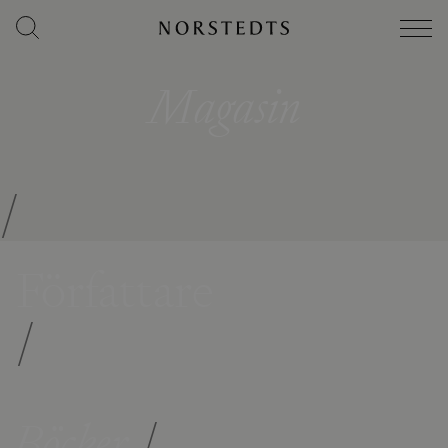
Magasin
/
Författare
/
Böcker
/