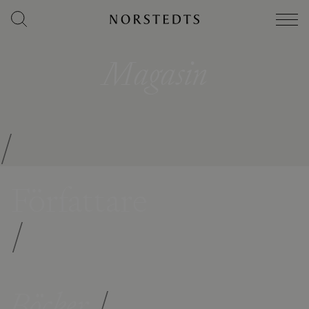
Magasin
/
Författare
/
Böcker
/