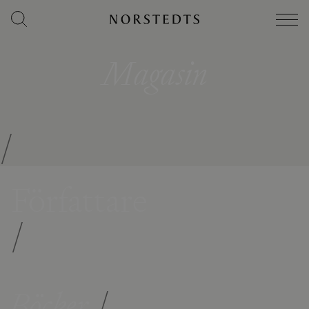
Magasin
/
Författare
/
Böcker
/