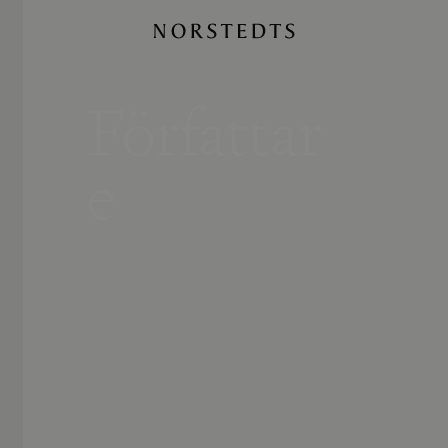
Författar
e