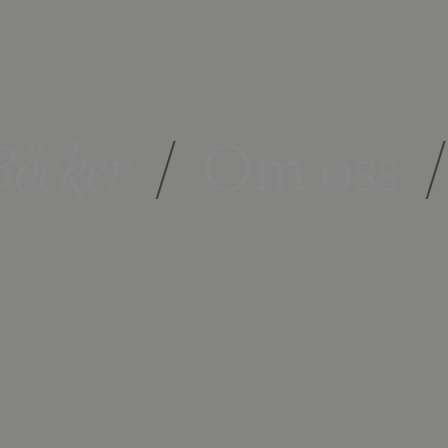
öcker
/
Om oss
/