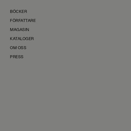
BÖCKER
FÖRFATTARE
MAGASIN
KATALOGER
OM OSS
PRESS
KONTAKTA OSS
HÅLLBARHET
MANUS