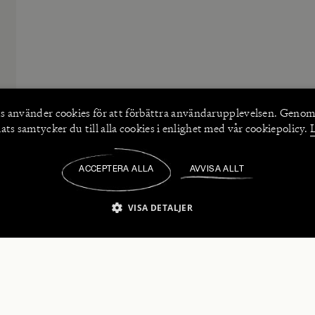
s använder
cookies
för att förbättra användarupplevelsen. Genom
ts samtycker du till alla cookies i enlighet med vår cookiepolicy.
ACCEPTERA ALLA
AVVISA ALLT
/
VISA DETALJER
IKT NÖDVÄNDIGT
PRESTANDA
INRIKTNING
FU
numerera på våra nyhetsbrev!
Strikt nödvändigt
Prestanda
Inriktning
Funktioner