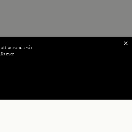
×
 att använda vår
Läs mer
NKTIONER