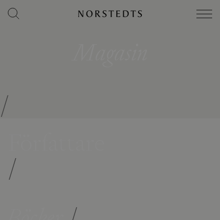
Magasin
/
Författare
/
Böcker
/