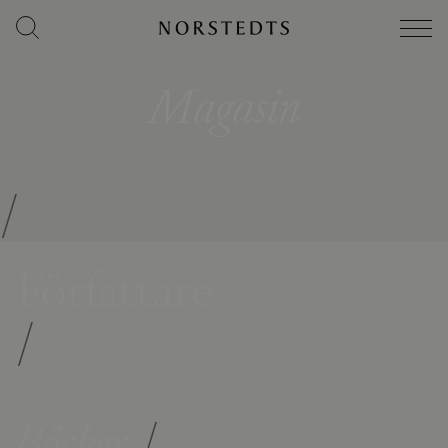
Magasin
/
Författare
/
Böcker
/