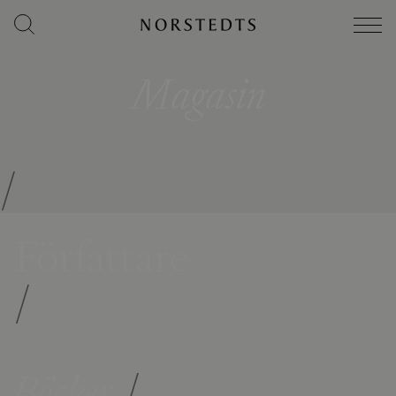
Magasin
/
Författare
/
Böcker
/