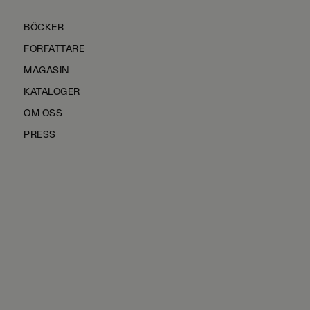
BÖCKER
FÖRFATTARE
MAGASIN
KATALOGER
OM OSS
PRESS
KONTAKTA OSS
HÅLLBARHET
MANUS