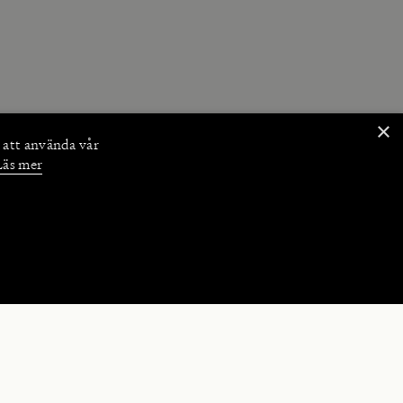
×
 att använda vår
Läs mer
NKTIONER