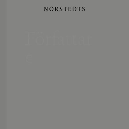
Författar
e