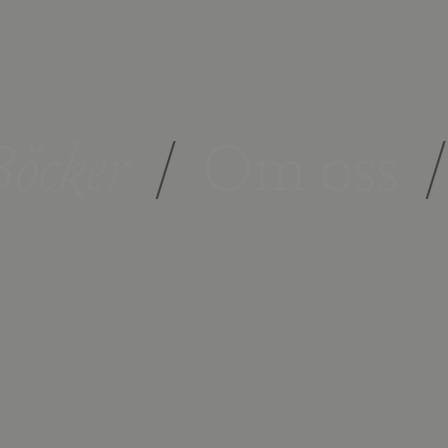
öcker
/
Om oss
/