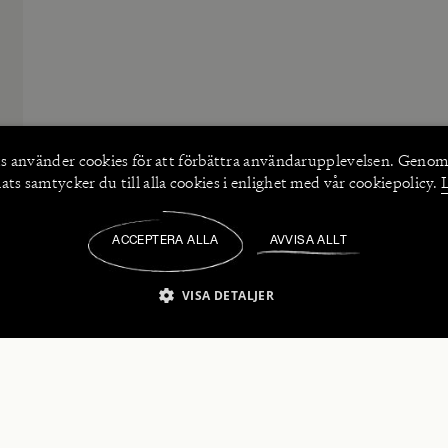
s använder
cookies
för att förbättra användarupplevelsen. Genom
ts samtycker du till alla cookies i enlighet med vår cookiepolicy.
ACCEPTERA ALLA
AVVISA ALLT
/
VISA DETALJER
IKT NÖDVÄNDIGT
PRESTANDA
INRIKTNING
FU
numerera på våra nyhetsbrev!
Strikt nödvändigt
Prestanda
Inriktning
Funktioner