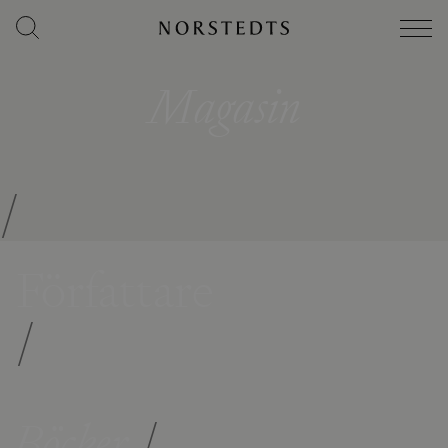
Magasin
/
Författare
/
Böcker
/