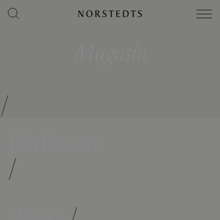
Magasin
/
Författare
/
Böcker
/