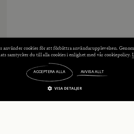
s använder
cookies
för att förbättra användarupplevelsen. Genom
ts samtycker du till alla cookies i enlighet med vår cookiepolicy.
ACCEPTERA ALLA
AVVISA ALLT
/
VISA DETALJER
IKT NÖDVÄNDIGT
PRESTANDA
INRIKTNING
FU
numerera på våra nyhetsbrev!
Strikt nödvändigt
Prestanda
Inriktning
Funktioner