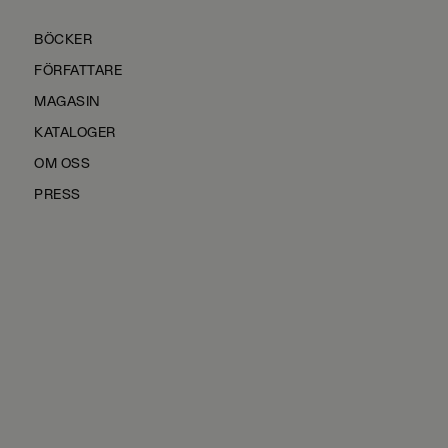
BÖCKER
FÖRFATTARE
MAGASIN
KATALOGER
OM OSS
PRESS
KONTAKTA OSS
HÅLLBARHET
MANUS