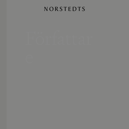
Författar
e