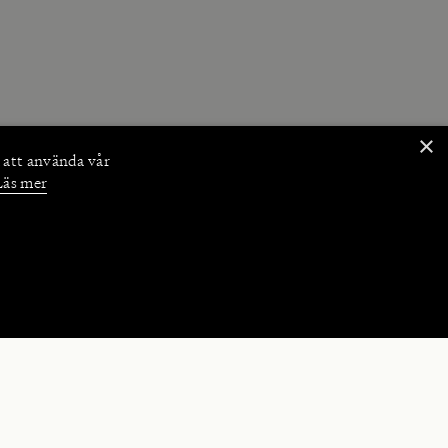
×
 att använda vår
Läs mer
NKTIONER