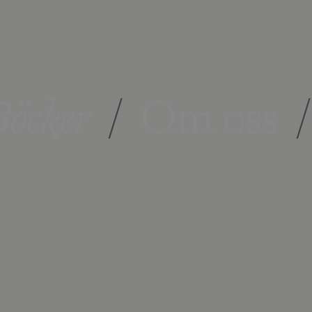
öcker
/
Om oss
/