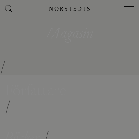
Magasin
/
Författare
/
Böcker
/