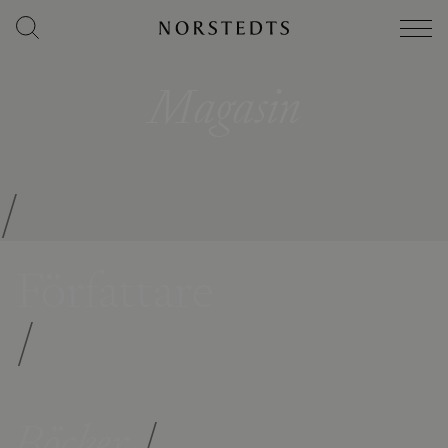
Magasin
/
Författare
/
Böcker
/