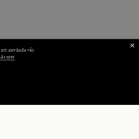
×
 att använda vår
Läs mer
NKTIONER