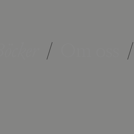
öcker
/
Om oss
/