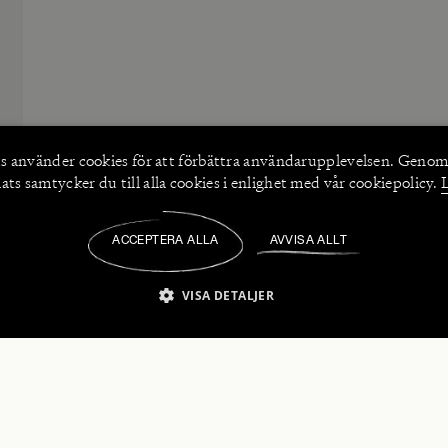
s använder
cookies
för att förbättra användarupplevelsen. Genom
ts samtycker du till alla cookies i enlighet med vår cookiepolicy.
ACCEPTERA ALLA
AVVISA ALLT
/
VISA DETALJER
IKT NÖDVÄNDIGT
PRESTANDA
INRIKTNING
FU
numerera på våra nyhetsbrev!
Strikt nödvändigt
Prestanda
Inriktning
Funktioner