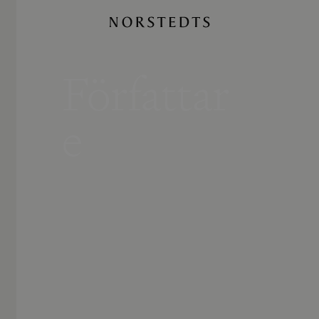
Författar
e