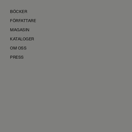
BÖCKER
FÖRFATTARE
MAGASIN
KATALOGER
OM OSS
PRESS
KONTAKTA OSS
HÅLLBARHET
MANUS