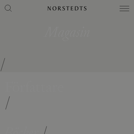
Magasin
/
Författare
/
Böcker
/