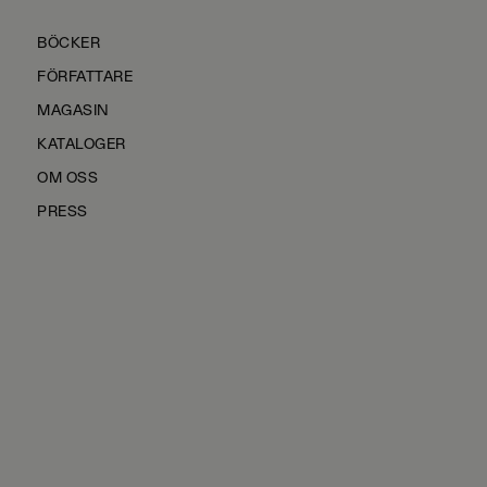
BÖCKER
FÖRFATTARE
MAGASIN
KATALOGER
OM OSS
PRESS
KONTAKTA OSS
HÅLLBARHET
MANUS