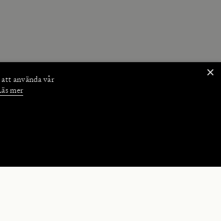
×
 att använda vår
Läs mer
NKTIONER