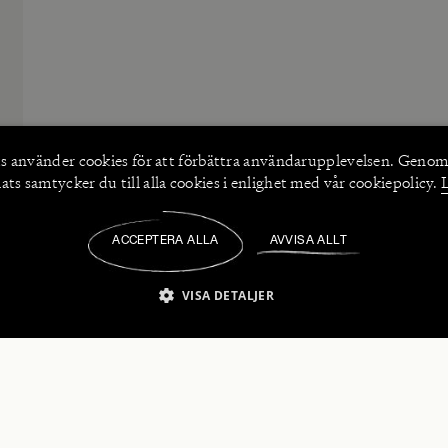
s använder
cookies
för att förbättra användarupplevelsen. Genom
ts samtycker du till alla cookies i enlighet med vår cookiepolicy.
ACCEPTERA ALLA
AVVISA ALLT
/
VISA DETALJER
IKT NÖDVÄNDIGT
PRESTANDA
INRIKTNING
FU
numerera på våra nyhetsbrev!
Strikt nödvändigt
Prestanda
Inriktning
Funktioner