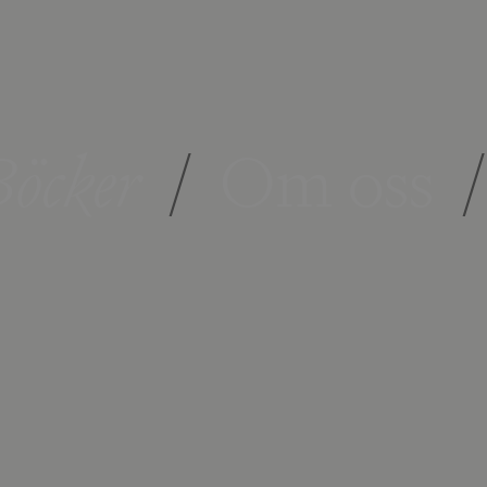
öcker
/
Om oss
/