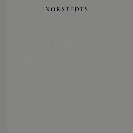
Författar
e