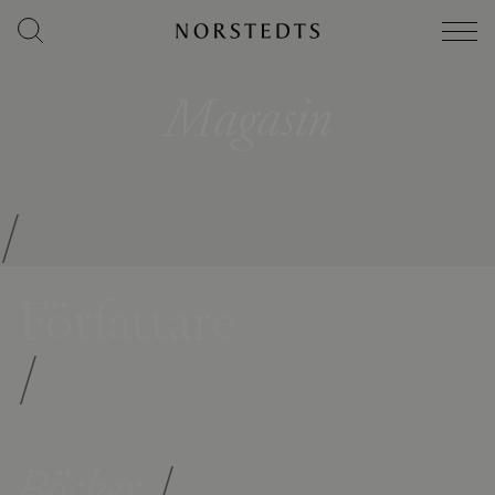
Magasin
/
Författare
/
Böcker
/