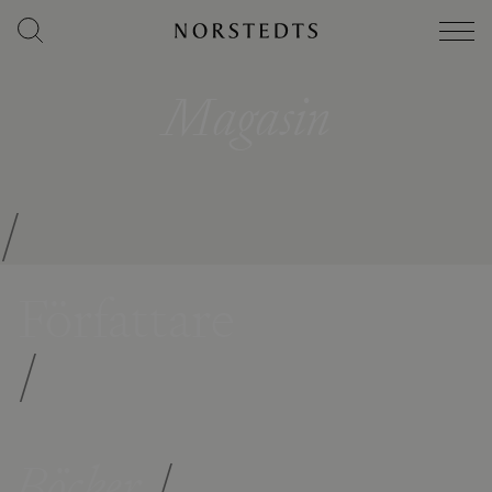
Magasin
/
Författare
/
Böcker
/