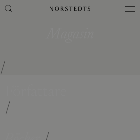
Magasin
/
Författare
/
Böcker
/