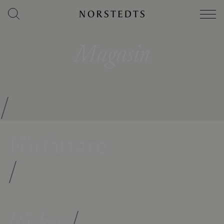
Magasin
/
Författare
/
Böcker
/