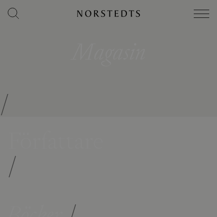
Magasin
/
Författare
/
Böcker
/